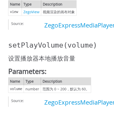
Name
Type
Description
ZegoView
视频渲染的画布对象
view
Source:
ZegoExpressMediaPlayer
setPlayVolume
(volume)
设置播放器本地播放音量
Parameters:
Name
Type
Description
number
范围为 0 ~ 200，默认为 60。
volume
Source:
ZegoExpressMediaPlayer