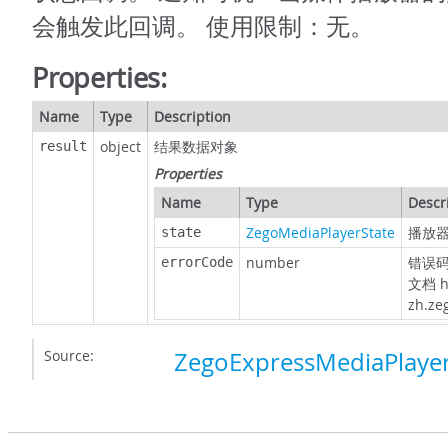
会触发此回调。 使用限制：无。
Properties:
Name
Type
Description
object
结果数据对象
result
Properties
Name
Type
Descr
ZegoMediaPlayerState
播放
state
number
错误码
errorCode
文档 ht
zh.ze
Source:
ZegoExpressMediaPlayer