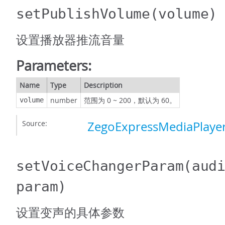
setPublishVolume
(volume)
设置播放器推流音量
Parameters:
Name
Type
Description
number
范围为 0 ~ 200，默认为 60。
volume
Source:
ZegoExpressMediaPlayer
setVoiceChangerParam
(aud
param)
设置变声的具体参数