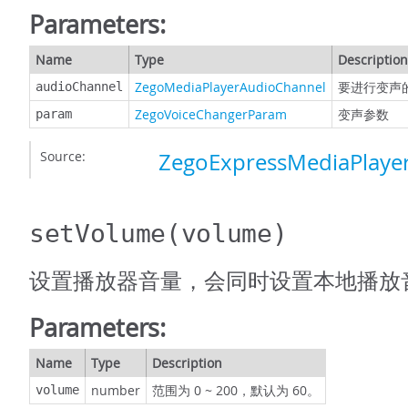
Parameters:
Name
Type
Description
ZegoMediaPlayerAudioChannel
要进行变声
audioChannel
ZegoVoiceChangerParam
变声参数
param
Source:
ZegoExpressMediaPlayer
setVolume
(volume)
设置播放器音量，会同时设置本地播放
Parameters:
Name
Type
Description
number
范围为 0 ~ 200，默认为 60。
volume