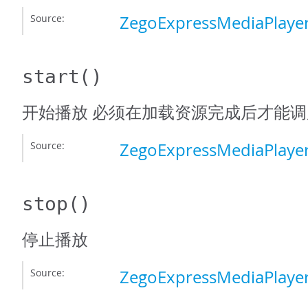
Source:
ZegoExpressMediaPlayer
start
()
开始播放 必须在加载资源完成后才能调
Source:
ZegoExpressMediaPlayer
stop
()
停止播放
Source:
ZegoExpressMediaPlayer