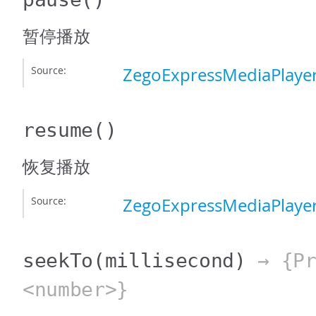
暂停播放
Source:
ZegoExpressMediaPlayer
resume
()
恢复播放
Source:
ZegoExpressMediaPlayer
seekTo
(millisecond)
→ {Pr
<number>}