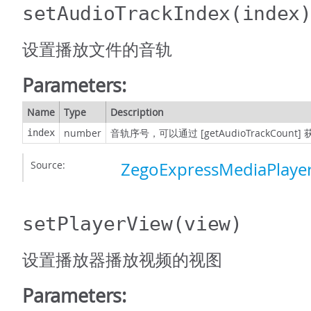
setAudioTrackIndex
(index
设置播放文件的音轨
Parameters:
Name
Type
Description
number
音轨序号，可以通过 [getAudioTrackCount
index
Source:
ZegoExpressMediaPlayer
setPlayerView
(view)
设置播放器播放视频的视图
Parameters: