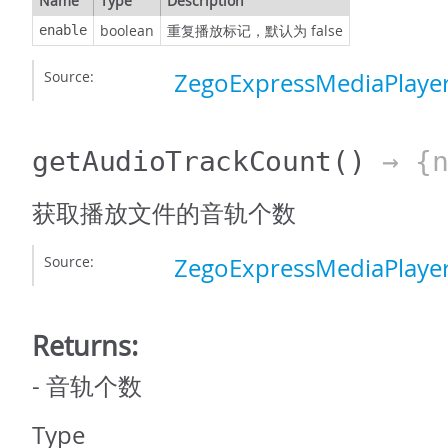
Name
Type
Description
boolean
重复播放标记，默认为 false
enable
Source:
ZegoExpressMediaPlayer
getAudioTrackCount
()
→ {n
获取播放文件的音轨个数
Source:
ZegoExpressMediaPlayer
Returns:
- 音轨个数
Type