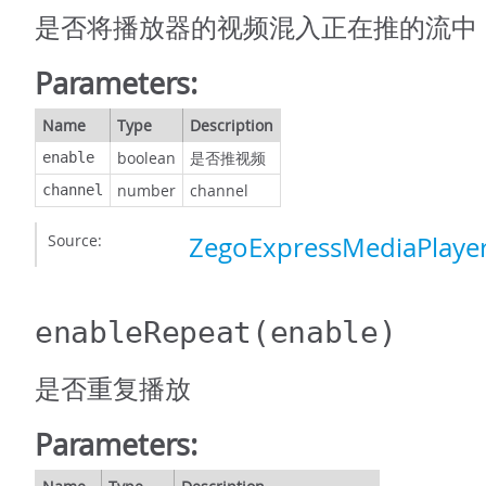
是否将播放器的视频混入正在推的流中
Parameters:
Name
Type
Description
boolean
是否推视频
enable
number
channel
channel
Source:
ZegoExpressMediaPlayer
enableRepeat
(enable)
是否重复播放
Parameters: