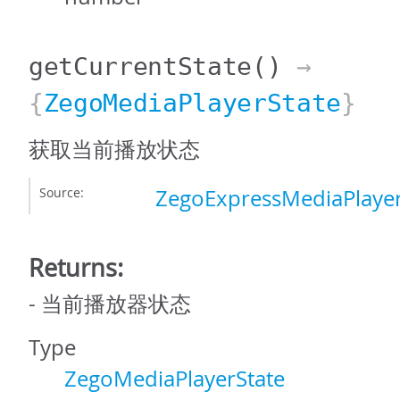
getCurrentState
()
→
{
ZegoMediaPlayerState
}
获取当前播放状态
Source:
ZegoExpressMediaPlayer
Returns:
- 当前播放器状态
Type
ZegoMediaPlayerState